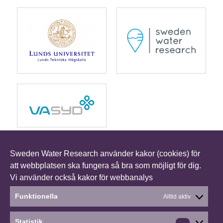
Sweden Water Research använder kakor (cookies) för
att webbplatsen ska fungera så bra som möjligt för dig.
Vi använder också kakor för webbanalys
Funktionella
Alltid aktiv
Social media
Statistik